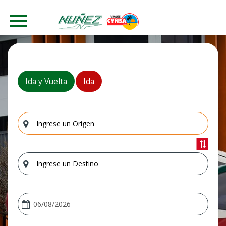
Ida y Vuelta
Ida
Origen
Destino
Ida